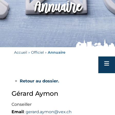
Annuaire
Accueil
 » 
Officiel
 » 
Annuaire
Tour
Retour au dossier.
Patri
Gérard
Aymon
Ecole
Conseiller
VH
Email
:
gerard.aymon@vex.ch