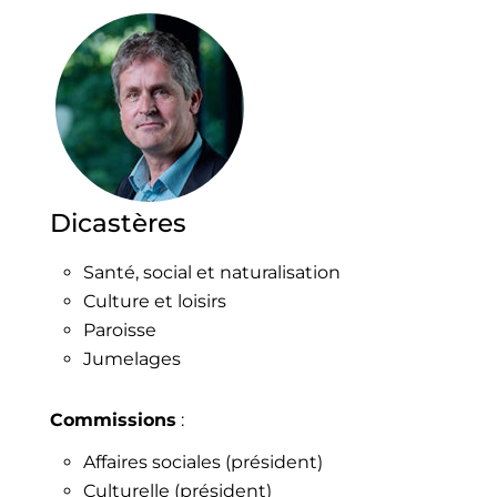
Biblio
Hére
Actua
Agen
Cont
Annua
Dicastères
Santé, social et naturalisation
Culture et loisirs
Paroisse
Jumelages
Commissions
:
Affaires sociales (président)
Culturelle (président)