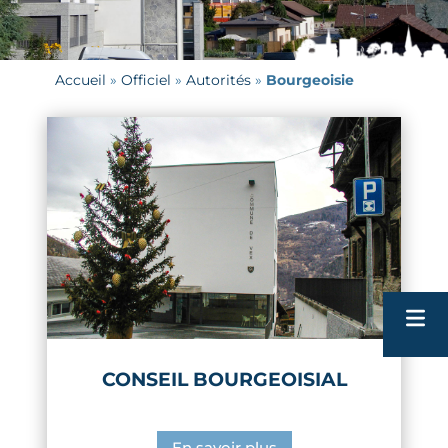
Accueil
 » 
Officiel
 » 
Autorités
 » 
Bourgeoisie
CONSEIL BOURGEOISIAL
Tour
Patri
En savoir plus