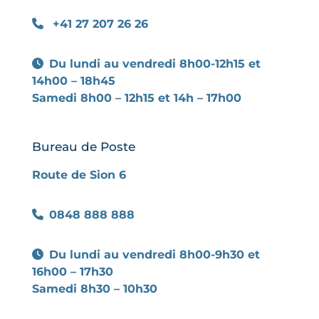
Patri
+41 27 207 26 26
Ecole
Du lundi au vendredi 8h00-12h15 et
VH
14h00 – 18h45
Biblio
Samedi 8h00 – 12h15 et 14h – 17h00
Hére
Actua
Bureau de Poste
Agen
Route de Sion 6
Cont
0848 888 888
Annua
Du lundi au vendredi 8h00-9h30 et
16h00 – 17h30
Samedi 8h30 – 10h30