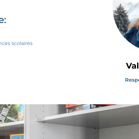
e:
nces scolaires
Va
Resp