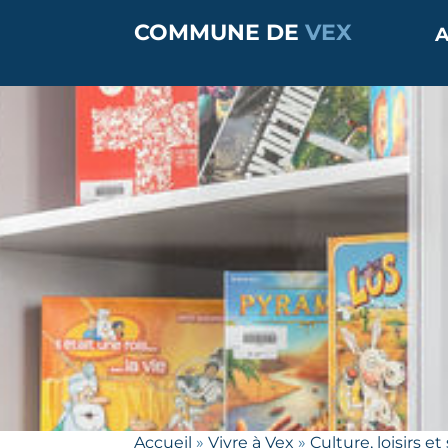
COMMUNE DE
VEX
A
Accueil
»
Vivre à Vex
»
Culture, loisirs et