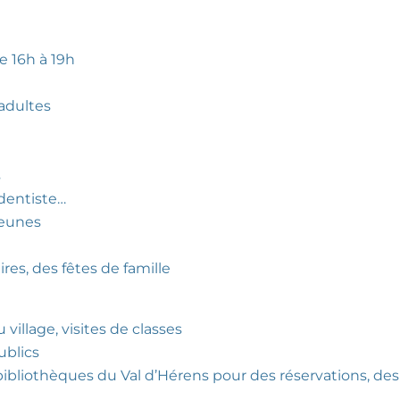
e 16h à 19h
/adultes
s
 dentiste…
jeunes
res, des fêtes de famille
village, visites de classes
ublics
 bibliothèques du Val d’Hérens pour des réservations, de