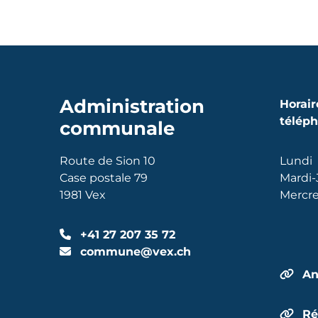
Administration
Horair
télép
communale
Route de Sion 10
Lundi
Case postale 79
Mardi-
1981 Vex
Mercre
+41 27 207 35 72
commune@vex.ch
An
Ré