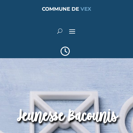
COMMUNE DE
VEX
Jeunesse Bacounis