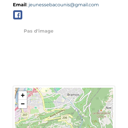
VH
Email
:
jeunessebacounis@gmail.com
Biblio
Hére
Actua
Pas d'image
Agen
Cont
Annua
+
−