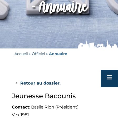
- Annuaire
Accueil
 » 
Officiel
 » 
Annuaire
Retour au dossier.
Tour
Jeunesse Bacounis
Patri
Contact
:
Basile
Rion (Président)
Ecole
Vex
1981