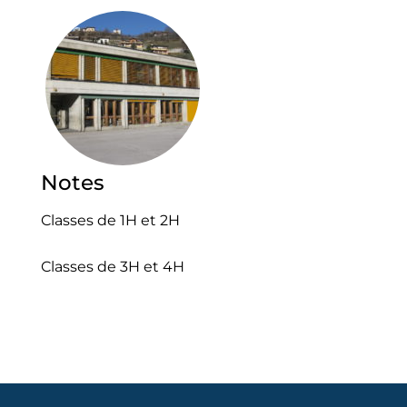
Agen
Cont
Annua
Notes
Classes de 1H et 2H
Classes de 3H et 4H