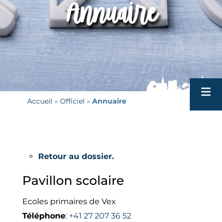
Annuaire
Accueil
 » 
Officiel
 » 
Annuaire
Tour
Patri
Retour au dossier.
Ecole
VH
Pavillon scolaire
Biblio
Hére
Ecoles primaires de Vex
Téléphone
:
+41 27 207 36 52
Actua