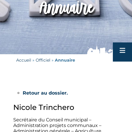
Annuaire
Accueil
 » 
Officiel
 » 
Annuaire
Tour
Patri
Ecole
Retour au dossier.
VH
Nicole
Trinchero
Biblio
Hére
Secrétaire du Conseil municipal –
Administration projets communaux –
Actua
Administration générale – Agriculture