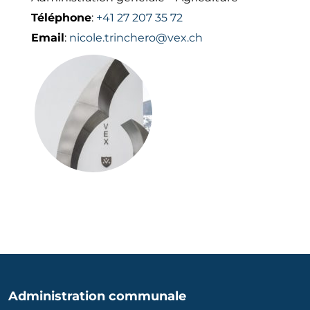
Agen
Téléphone
:
+41 27 207 35 72
Email
:
nicole.trinchero@vex.ch
Cont
Annua
Administration communale