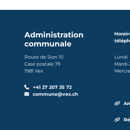
Administration
Horair
télép
communale
Route de Sion 10
Lundi
Case postale 79
Mardi-
1981 Vex
Mercre
+41 27 207 35 72
commune@vex.ch
An
Ré