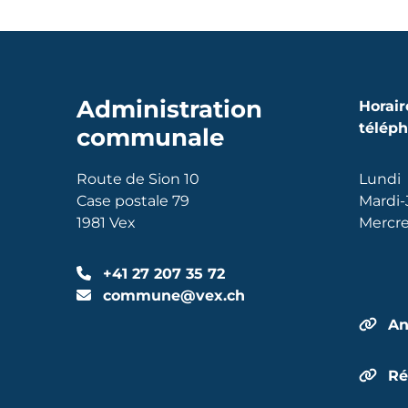
Administration
Horair
télép
communale
Route de Sion 10
Lundi
Case postale 79
Mardi-
1981 Vex
Mercre
+41 27 207 35 72
commune@vex.ch
An
Ré