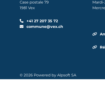
Case postale 79
Mardi-
1981 Vex
Mercre
+41 27 207 35 72
commune@vex.ch
An
Ré
© 2026 Powered by
Alpsoft SA