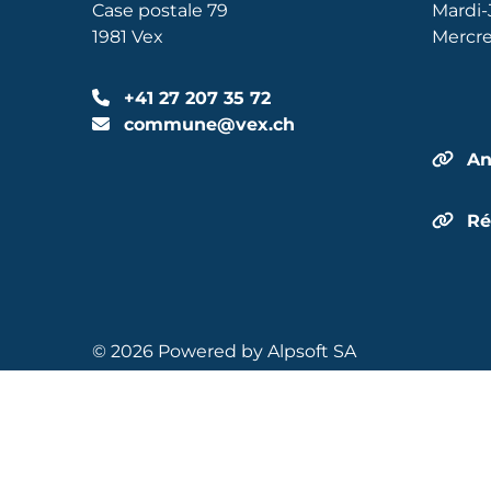
Case postale 79
Mardi-
1981 Vex
Mercre
+41 27 207 35 72
commune@vex.ch
An
Ré
© 2026 Powered by
Alpsoft SA