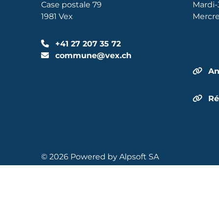
Case postale 79
Mardi-
1981 Vex
Mercre
+41 27 207 35 72
commune@vex.ch
An
Ré
© 2026 Powered by
Alpsoft SA